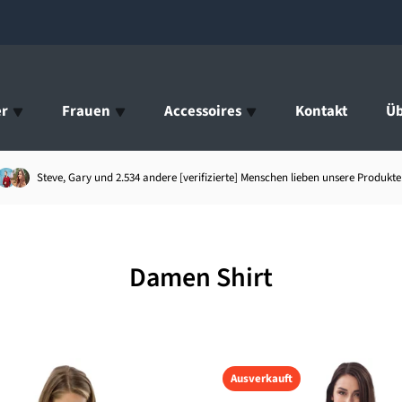
r
Frauen
Accessoires
Kontakt
Üb
Steve, Gary und 2.534 andere [verifizierte] Menschen lieben unsere Produkte
Damen Shirt
Ausverkauft